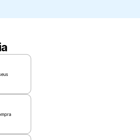
ia
eus 
ompra 