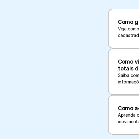
Como ge
Veja como
cadastrad
Como vi
totais 
Saiba como
informaçõe
Como ac
Aprenda c
movimenta