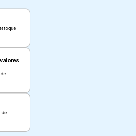
estoque 
valores 
de 
 de 