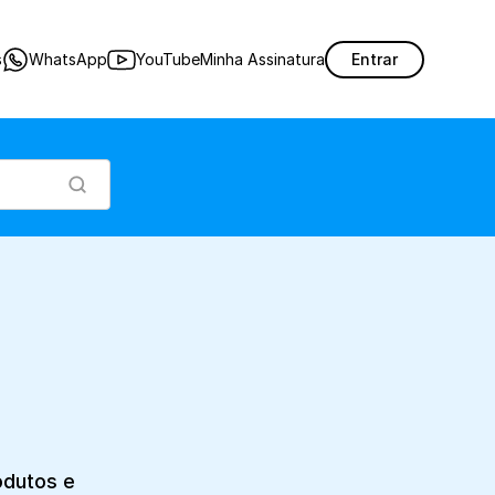
quantidades de produtos e acompanhar as entradas e saídas da sua loja.
s
WhatsApp
YouTube
Minha Assinatura
Entrar
dutos e 