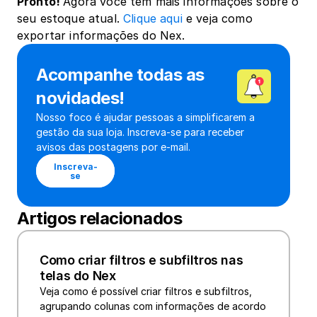
Pronto! 
Agora você tem mais informações sobre o 
seu estoque atual. 
Clique aqui
 e veja como 
exportar informações do Nex.
Acompanhe todas as 
novidades!
Nosso foco é ajudar pessoas a simplificarem a 
gestão da sua loja. Inscreva-se para receber 
avisos das postagens por e-mail.
Inscreva-
se
Artigos relacionados
Como criar filtros e subfiltros nas 
telas do Nex
Veja como é possível criar filtros e subfiltros, 
agrupando colunas com informações de acordo 