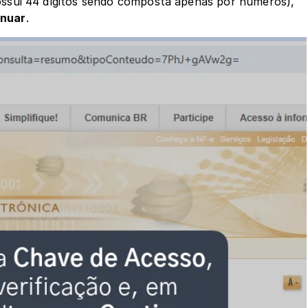
ossui 44 dígitos sendo composta apenas por números), 
inuar
. 