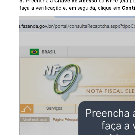
3.
 Preencha a 
Chave de Acesso
 da NF-e (ela p
faça a verificação e, em seguida, clique em 
Cont