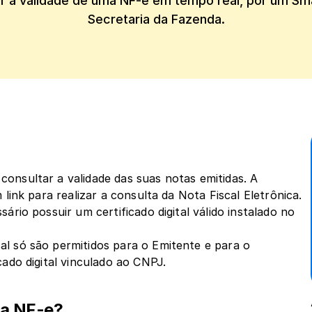
r a validade de uma NF-e em tempo real, por um Sma
Secretaria da Fazenda.
nsultar a validade das suas notas emitidas. A 
link para realizar a consulta da Nota Fiscal Eletrônica.
rio possuir um certificado digital válido instalado no 
l só são permitidos para o Emitente e para o 
cado digital vinculado ao CNPJ.
ma NF-e?