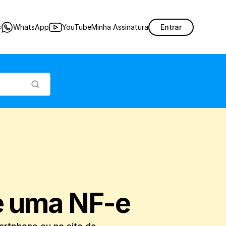
a NF-e em tempo real, por um Smartphone ou no site da Secretaria da Fazenda.
s
WhatsApp
YouTube
Minha Assinatura
Entrar
e uma NF-e