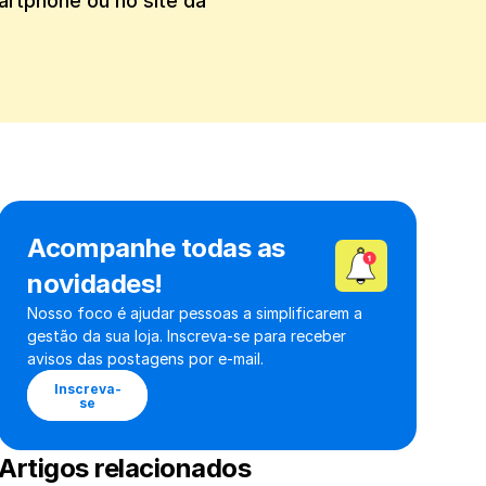
rtphone ou no site da 
Acompanhe todas as 
novidades!
Nosso foco é ajudar pessoas a simplificarem a 
gestão da sua loja. Inscreva-se para receber 
avisos das postagens por e-mail.
Inscreva-
se
Artigos relacionados