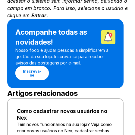
acessar o sistema sem informar senha, deixando o 
campo em branco. Para isso, selecione o usuário e 
clique em 
Entrar
.
Acompanhe todas as 
novidades!
Nosso foco é ajudar pessoas a simplificarem a 
gestão da sua loja. Inscreva-se para receber 
avisos das postagens por e-mail.
Inscreva-
se
Artigos relacionados
Como cadastrar novos usuários no 
Nex
Tem novos funcionários na sua loja? Veja como 
criar novos usuários no Nex, cadastrar senhas 