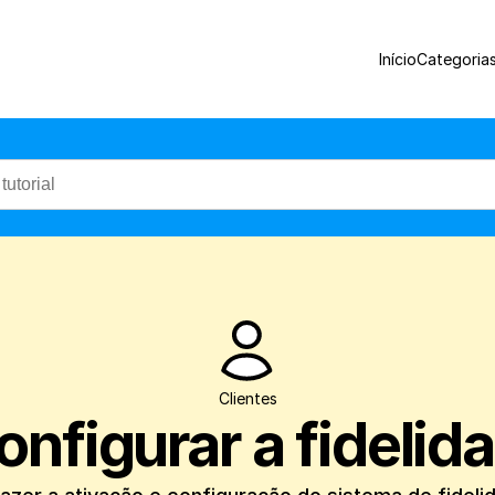
Veja nesse tutorial como fazer a ativaçã
Início
Categoria
Clientes
nfigurar a fidelid