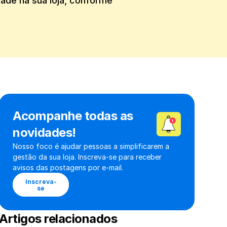
ade na sua loja, conforme 
Acompanhe todas as 
novidades!
Nosso foco é ajudar pessoas a simplificarem a 
gestão da sua loja. Inscreva-se para receber 
avisos das postagens por e-mail.
Inscreva-
se
Artigos relacionados