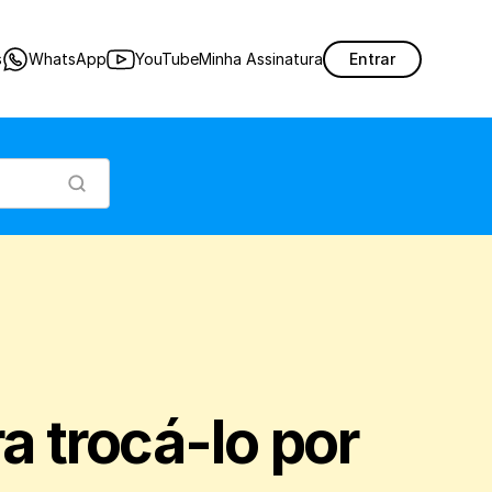
sgate com pontos do sistema fidelidade.
s
WhatsApp
YouTube
Minha Assinatura
Entrar
 trocá-lo por 