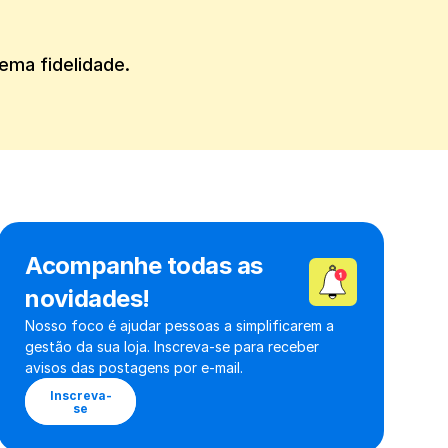
ema fidelidade.
Acompanhe todas as 
novidades!
Nosso foco é ajudar pessoas a simplificarem a 
gestão da sua loja. Inscreva-se para receber 
avisos das postagens por e-mail.
Inscreva-
se