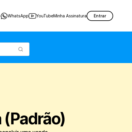
nível na conta do cliente para concluir uma venda.
s
WhatsApp
YouTube
Minha Assinatura
Entrar
 (Padrão)