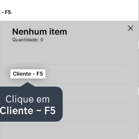
 - F5
.