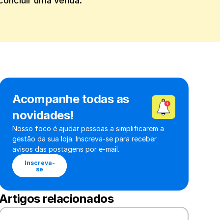
 concluir uma venda.
Acompanhe todas as 
novidades!
Nosso foco é ajudar pessoas a simplificarem a 
gestão da sua loja. Inscreva-se para receber 
avisos das postagens por e-mail.
Inscreva-
se
Artigos relacionados