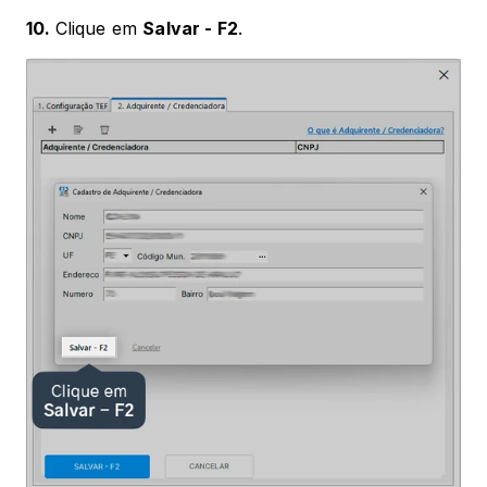
10. 
Clique em 
Salvar - F2
. 