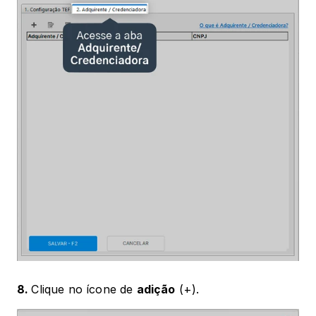
8. 
Clique no ícone de 
adição
 (+).