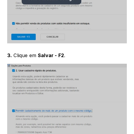
3.
 Clique em 
Salvar - F2
.