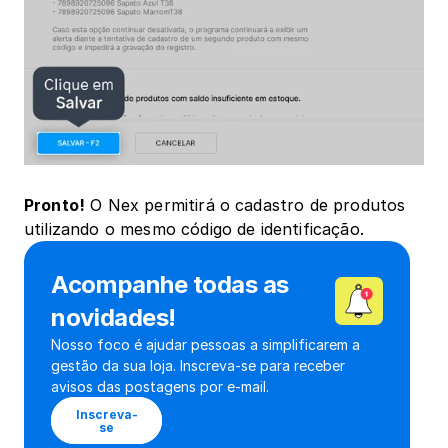
Pronto!
 O Nex permitirá o cadastro de produtos 
utilizando o mesmo código de identificação.
Acompanhe todas as 
novidades!
Nosso foco é ajudar pessoas a simplificarem a 
gestão da sua loja. Inscreva-se para receber 
avisos das postagens por e-mail.
Inscreva-
se