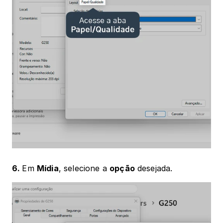
6. 
Em 
Mídia
, selecione a 
opção
 desejada. 