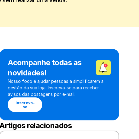
o sem realizar uma venda.
Acompanhe todas as 
novidades!
Nosso foco é ajudar pessoas a simplificarem a 
gestão da sua loja. Inscreva-se para receber 
avisos das postagens por e-mail.
Inscreva-
se
Artigos relacionados