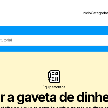
Aprenda a configurar um atalho no Nex qu
Início
Categoria
Equipamentos
r a gaveta de dinh