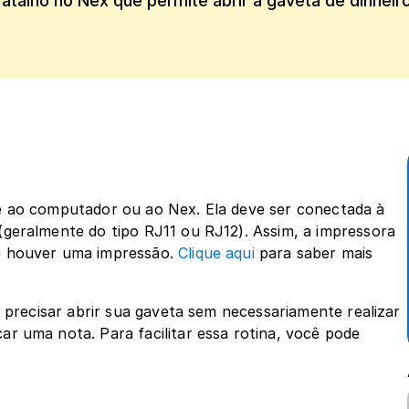
atalho no Nex que permite abrir a gaveta de dinheir
e ao computador ou ao Nex. Ela deve ser conectada à 
geralmente do tipo RJ11 ou RJ12). Assim, a impressora 
e houver uma impressão. 
Clique aqui
 para saber mais 
 precisar abrir sua gaveta sem necessariamente realizar 
r uma nota. Para facilitar essa rotina, você pode 