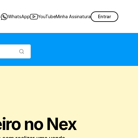
e permite abrir a gaveta de dinheiro sem realizar uma venda.
s
WhatsApp
YouTube
Minha Assinatura
Entrar
eiro no Nex