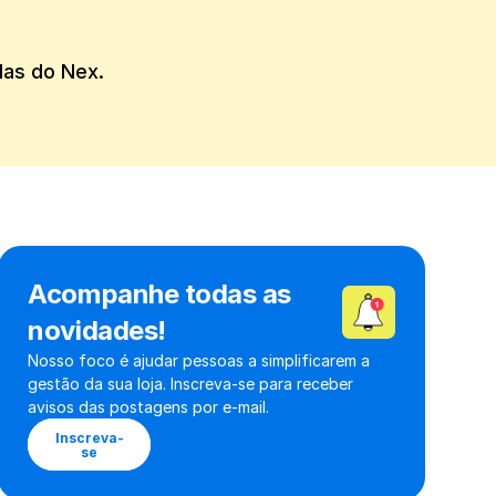
das do Nex.
Acompanhe todas as 
novidades!
Nosso foco é ajudar pessoas a simplificarem a 
gestão da sua loja. Inscreva-se para receber 
avisos das postagens por e-mail.
Inscreva-
se