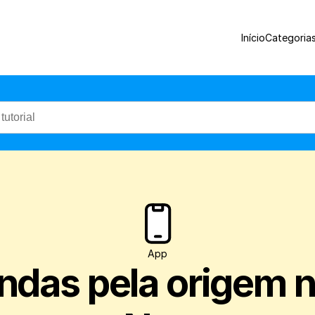
Aprenda a filtrar suas vendas pela orige
Início
Categoria
App
ndas pela origem no