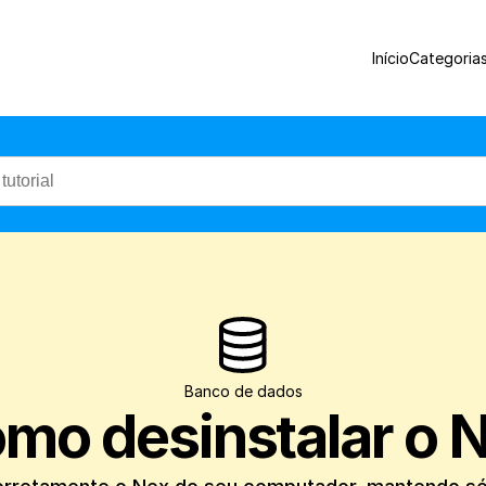
Veja como remover corretamente o Nex do
Início
Categoria
Banco de dados
mo desinstalar o 