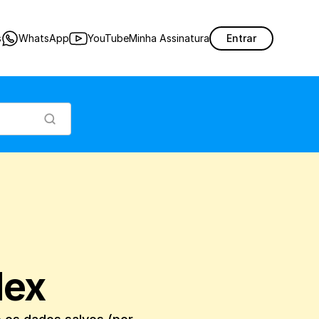
 seu computador, mantendo só os dados salvos (por segurança) e desinstalando o
s
WhatsApp
YouTube
Minha Assinatura
Entrar
Nex