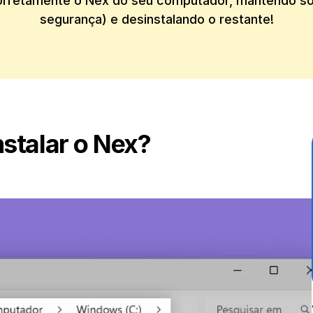
rretamente o Nex do seu computador, mantendo só 
segurança) e desinstalando o restante!
stalar o Nex?