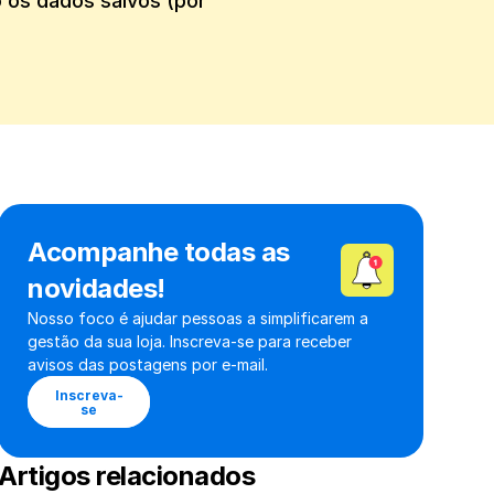
os dados salvos (por 
Acompanhe todas as 
novidades!
Nosso foco é ajudar pessoas a simplificarem a 
gestão da sua loja. Inscreva-se para receber 
avisos das postagens por e-mail.
Inscreva-
se
Artigos relacionados