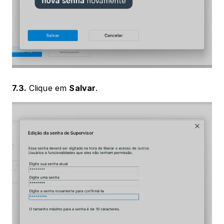
7.3. 
Clique em 
Salvar
.