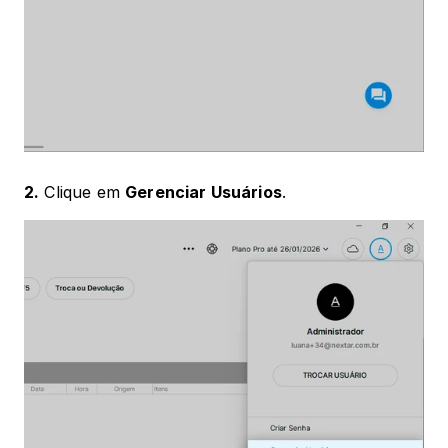
2.
 Clique em 
Gerenciar Usuários
.