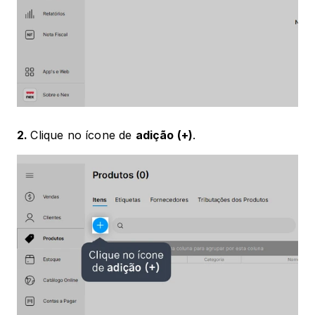
2. 
Clique no ícone de 
adição (+)
.