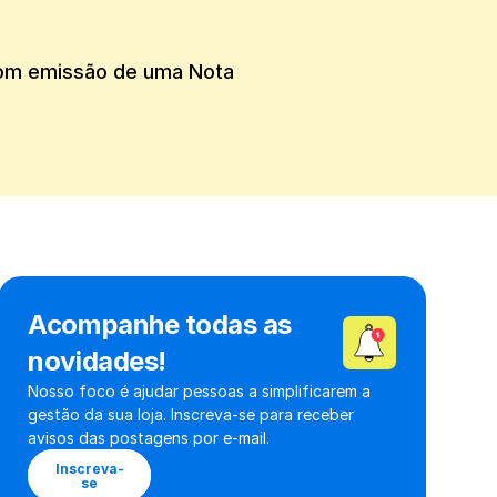
om emissão de uma Nota 
Acompanhe todas as 
novidades!
Nosso foco é ajudar pessoas a simplificarem a 
gestão da sua loja. Inscreva-se para receber 
avisos das postagens por e-mail.
Inscreva-
se