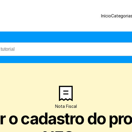
Veja como preencher as informações nec
Início
Categoria
Nota Fiscal
o cadastro do prod