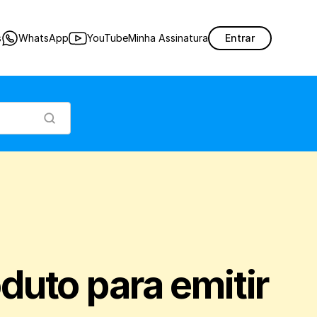
essárias para realizar uma venda com emissão de uma Nota Fiscal do Consumidor
s
WhatsApp
YouTube
Minha Assinatura
Entrar
uto para emitir 