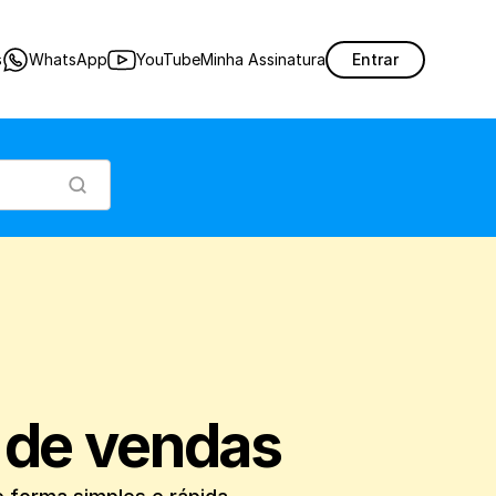
eus vendedores através do Nex, de forma simples e rápida.
s
WhatsApp
YouTube
Minha Assinatura
Entrar
 de vendas