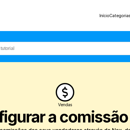
Configure o controle de comissões dos s
Início
Categoria
Vendas
igurar a comissão