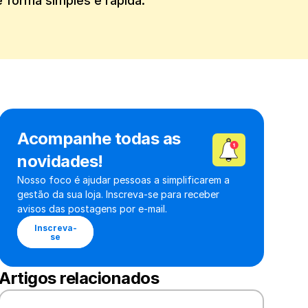
 forma simples e rápida.
Acompanhe todas as 
novidades!
Nosso foco é ajudar pessoas a simplificarem a 
gestão da sua loja. Inscreva-se para receber 
avisos das postagens por e-mail.
Inscreva-
se
Artigos relacionados