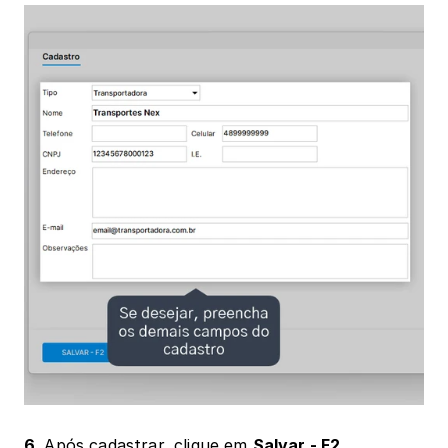
6. 
Após cadastrar, clique em 
Salvar - F2
.