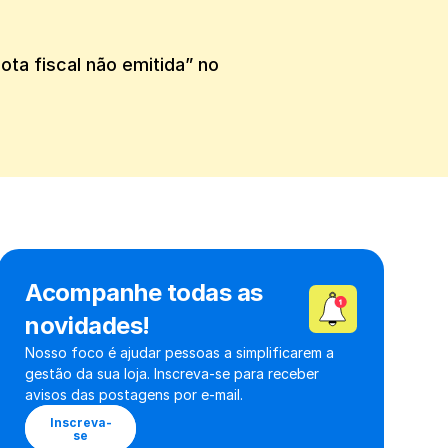
"
a fiscal não emitida” no 
Acompanhe todas as 
novidades!
Nosso foco é ajudar pessoas a simplificarem a 
gestão da sua loja. Inscreva-se para receber 
avisos das postagens por e-mail.
Inscreva-
se