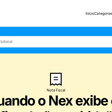
Entenda por que aparece e o que fazer a
Início
Categoria
Nota Fiscal
uando o Nex exibe 