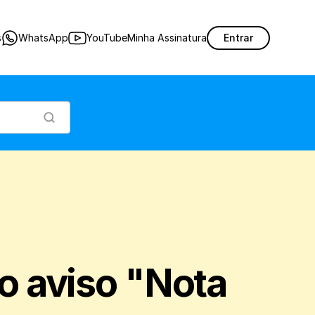
o se deparar com a mensagem de “Nota fiscal não emitida” no seu sistema.
s
WhatsApp
YouTube
Minha Assinatura
Entrar
o aviso "Nota 