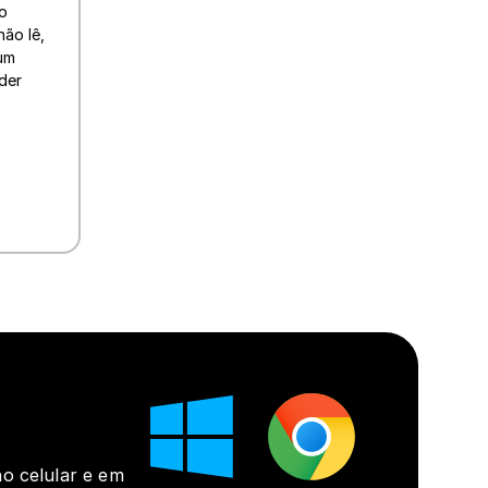
o 
ão lê, 
um 
er 
o celular e em 