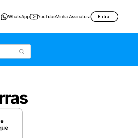
s
WhatsApp
YouTube
Minha Assinatura
Entrar
rras
e 
que 