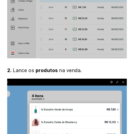
2. 
Lance os 
produtos 
na venda.