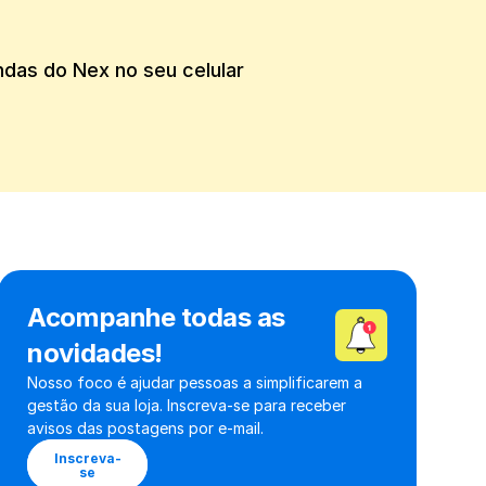
das do Nex no seu celular 
Acompanhe todas as 
novidades!
Nosso foco é ajudar pessoas a simplificarem a 
gestão da sua loja. Inscreva-se para receber 
avisos das postagens por e-mail.
Inscreva-
se