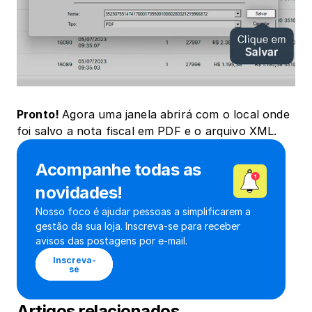
Pronto! 
Agora uma janela abrirá com o local onde 
foi salvo a nota fiscal em PDF e o arquivo XML.
Acompanhe todas as 
novidades!
Nosso foco é ajudar pessoas a simplificarem a 
gestão da sua loja. Inscreva-se para receber 
avisos das postagens por e-mail.
Inscreva-
se
Artigos relacionados