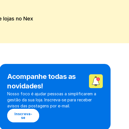
Acompanhe todas as 
novidades!
Nosso foco é ajudar pessoas a simplificarem a 
gestão da sua loja. Inscreva-se para receber 
avisos das postagens por e-mail.
Inscreva-
se