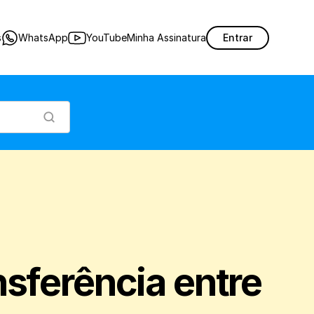
l de transferência entre lojas no Nex
s
WhatsApp
YouTube
Minha Assinatura
Entrar
sferência entre 