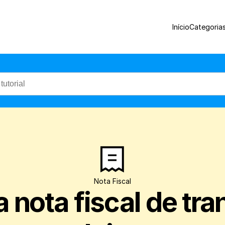
Veja como é simples gerar uma Nota Fisca
Início
Categoria
Nota Fiscal
nota fiscal de tran