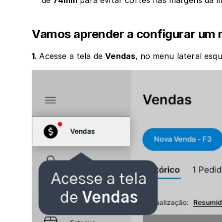
de 
74mm
 para evitar cortes nas margens da i
Vamos aprender a configurar um 
1. 
Acesse a tela de 
Vendas
,
no menu lateral esqu