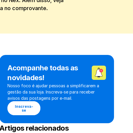
o Nex. Além disso, veja 
ja no comprovante.
Acompanhe todas as 
novidades!
Nosso foco é ajudar pessoas a simplificarem a 
gestão da sua loja. Inscreva-se para receber 
avisos das postagens por e-mail.
Inscreva-
se
Artigos relacionados