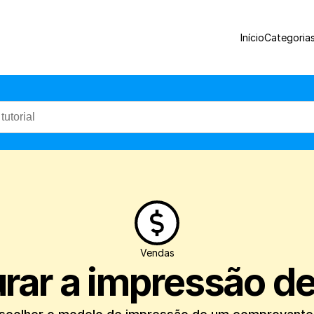
Veja como configurar e escolher o model
Início
Categoria
Vendas
rar a impressão d