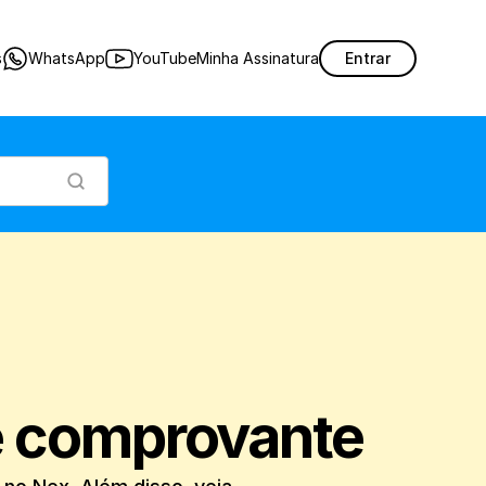
o de impressão de um comprovante no Nex. Além disso, veja como cadastrar ou al
s
WhatsApp
YouTube
Minha Assinatura
Entrar
e comprovante