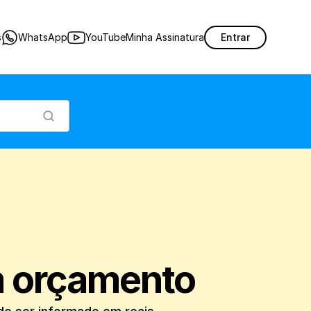
alizar um orçamento. O desconto pode ser informado em reais ou em um percentua
s
WhatsApp
YouTube
Minha Assinatura
Entrar
m orçamento