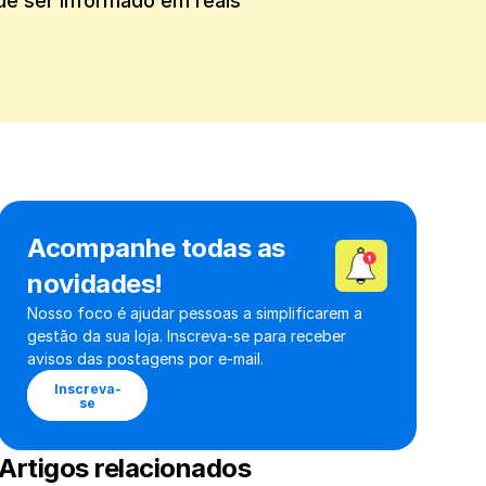
e ser informado em reais 
Acompanhe todas as 
novidades!
Nosso foco é ajudar pessoas a simplificarem a 
gestão da sua loja. Inscreva-se para receber 
avisos das postagens por e-mail.
Inscreva-
se
Artigos relacionados