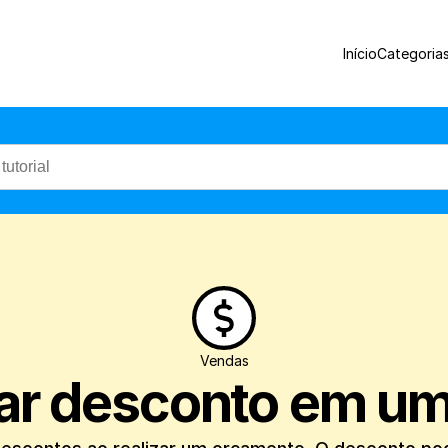
Veja como é simples dar descontos ao re
Início
Categoria
Vendas
ar desconto em u