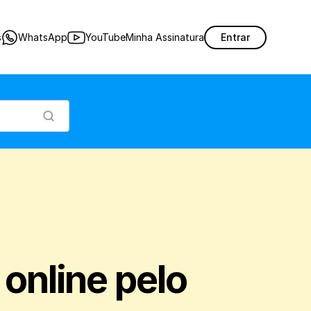
álogo online, utilizando o aplicativo de vendas do Nex.
s
WhatsApp
YouTube
Minha Assinatura
Entrar
online pelo 