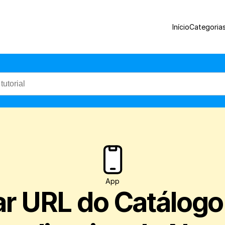
Veja como alterar a URL (link) do seu Cat
Início
Categoria
App
r URL do Catálogo 