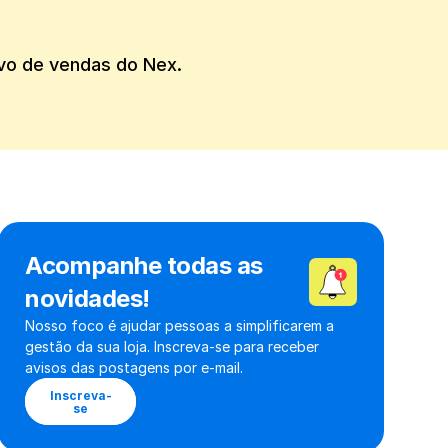
tivo de vendas do Nex.
Acompanhe todas as 
novidades!
Nosso foco é ajudar pessoas a simplificarem a 
gestão da sua loja. Inscreva-se para receber 
avisos das postagens por e-mail.
Inscreva-
se