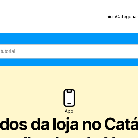
Veja como alterar os dados da sua loja no
Início
Categoria
App
os da loja no Catál