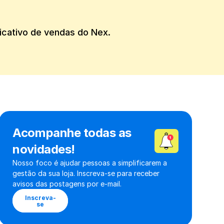
licativo de vendas do Nex.
Acompanhe todas as 
novidades!
Nosso foco é ajudar pessoas a simplificarem a 
gestão da sua loja. Inscreva-se para receber 
avisos das postagens por e-mail.
Inscreva-
se