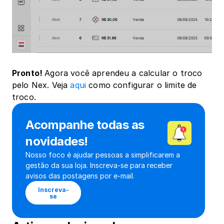
Pronto! 
Agora você aprendeu a calcular o troco 
pelo Nex. Veja 
aqui
 como configurar o limite de 
troco.
Acompanhe todas as 
novidades!
Nosso foco é ajudar pessoas a simplificarem a 
gestão da sua loja. Inscreva-se para receber 
avisos das postagens por e-mail.
Inscreva-
se