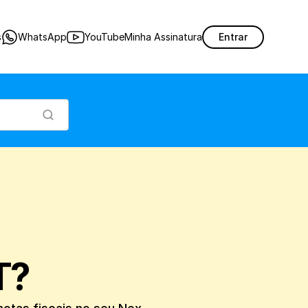
a é fundamental para a emissão de notas fiscais no seu Nex.
s
WhatsApp
YouTube
Minha Assinatura
Entrar
T?