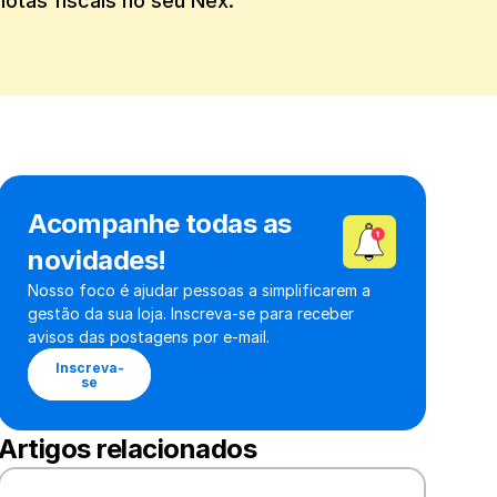
notas fiscais no seu Nex.
Acompanhe todas as 
novidades!
Nosso foco é ajudar pessoas a simplificarem a 
gestão da sua loja. Inscreva-se para receber 
avisos das postagens por e-mail.
Inscreva-
se
Artigos relacionados