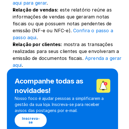
aqui para gerar
.
Relação de vendas:
 este relatório reúne as 
informações de vendas que geraram notas 
fiscais ou que possuem notas pendentes de 
emissão (NF-e ou NFC-e). 
Confira o passo a 
passo aqui
.
Relação por clientes:
 mostra as transações 
realizadas para seus clientes que envolveram a 
emissão de documentos fiscais. 
Aprenda a gerar 
aqui
. 
Acompanhe todas as 
novidades!
Nosso foco é ajudar pessoas a simplificarem a 
gestão da sua loja. Inscreva-se para receber 
avisos das postagens por e-mail.
Inscreva-
se