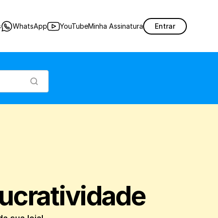
iar mostrando o lucro da sua loja!
s
WhatsApp
YouTube
Minha Assinatura
Entrar
lucratividade