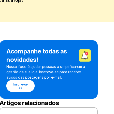
a sua loja!
Acompanhe todas as 
novidades!
Nosso foco é ajudar pessoas a simplificarem a 
gestão da sua loja. Inscreva-se para receber 
avisos das postagens por e-mail.
Inscreva-
se
Artigos relacionados