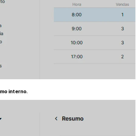
mo interno
.