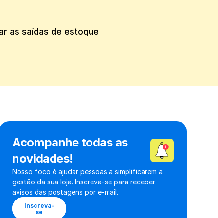
ar as saídas de estoque 
Acompanhe todas as 
novidades!
Nosso foco é ajudar pessoas a simplificarem a 
gestão da sua loja. Inscreva-se para receber 
avisos das postagens por e-mail.
Inscreva-
se