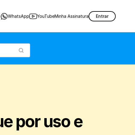
or uso e consumo interno e visualizar as saídas de estoque desses produtos na sua
s
WhatsApp
YouTube
Minha Assinatura
Entrar
e por uso e 