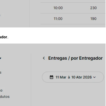
ador
.