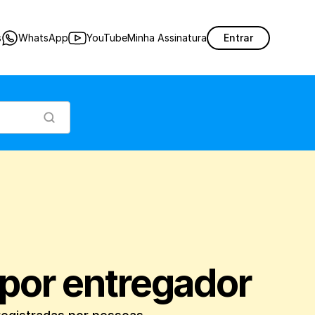
ção das suas vendas com entregas registradas por pessoas entregadoras.
s
WhatsApp
YouTube
Minha Assinatura
Entrar
 por entregador