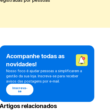
egistradas por pessoas 
Acompanhe todas as 
novidades!
Nosso foco é ajudar pessoas a simplificarem a 
gestão da sua loja. Inscreva-se para receber 
avisos das postagens por e-mail.
Inscreva-
se
Artigos relacionados