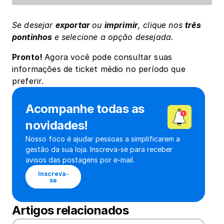
Se desejar 
exportar 
ou 
imprimir
, clique nos 
três 
pontinhos 
e selecione a opção desejada.
Pronto! ﻿
Agora você pode consultar suas 
informações de ticket médio no período que 
preferir.
Acompanhe todas as 
novidades!
Nosso foco é ajudar pessoas a simplificarem a 
gestão da sua loja. Inscreva-se para receber 
avisos das postagens por e-mail.
Inscreva-
se
Artigos relacionados