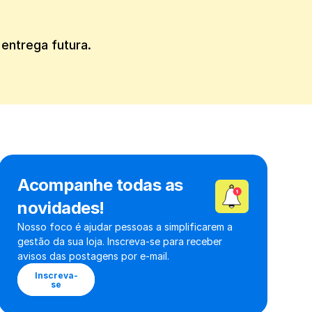
entrega futura. 
Acompanhe todas as 
novidades!
Nosso foco é ajudar pessoas a simplificarem a 
gestão da sua loja. Inscreva-se para receber 
avisos das postagens por e-mail.
Inscreva-
se