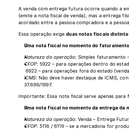
A venda com entrega futura ocorre quando a emp
(emite a nota fiscal de venda), mas a entrega fí
acordado entre a pessoa compradora e a pessoa
Essa operação exige 
duas notas fiscais distinta
Uma nota fiscal no momento do faturament
Natureza da operação
: Simples faturamento 
CFOP
: 5922 – para operações dentro do estad
 6922 – para operações fora do estado (venda
ICMS
: Não deve haver destaque de ICMS, confo
37.699/1997.
Importante: Essa nota fiscal serve apenas para
Uma nota fiscal no momento da entrega da 
Natureza da operação
: Venda – Entrega Futu
CFOP
: 5116 / 6116 – se a mercadoria for prod