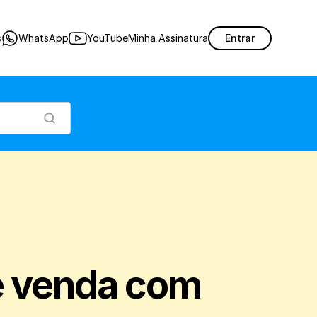
a no Nex, com a opção de entrega futura.
s
WhatsApp
YouTube
Minha Assinatura
Entrar
e venda com 