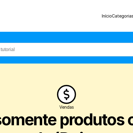
Veja como configurar para o Nex mostra
Início
Categoria
Vendas
omente produtos c