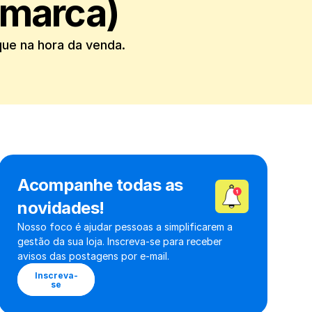
 marca)
ue na hora da venda.
Acompanhe todas as 
novidades!
Nosso foco é ajudar pessoas a simplificarem a 
gestão da sua loja. Inscreva-se para receber 
avisos das postagens por e-mail.
Inscreva-
se