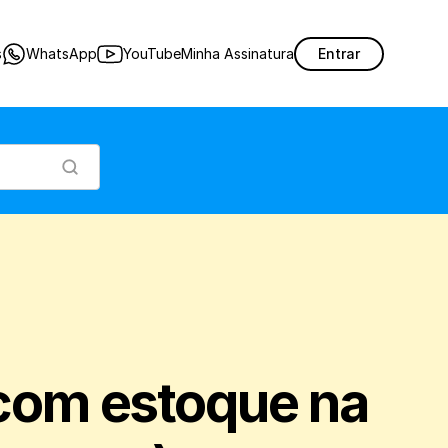
r apenas os produtos com estoque na hora da venda.
s
WhatsApp
YouTube
Minha Assinatura
Entrar
om estoque na 