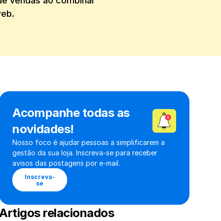
de vendas ao combinar 
web.
Acompanhe todas as 
novidades!
Nosso foco é ajudar pessoas a simplificarem a 
gestão da sua loja. Inscreva-se para receber 
avisos das postagens por e-mail.
Inscreva-
se
Artigos relacionados