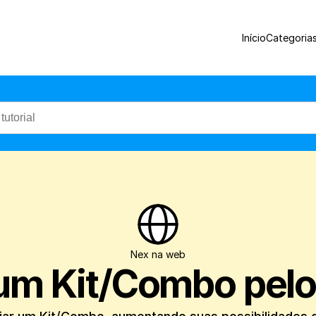
Veja como é prático criar um Kit/Combo
Início
Categoria
Nex na web
um Kit/Combo pel