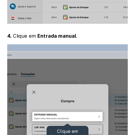
4. 
Clique em 
Entrada manual
.