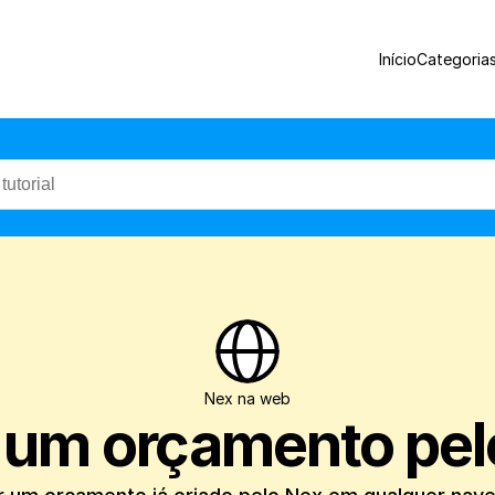
Saiba como clonar um orçamento já criad
Início
Categoria
Nex na web
 um orçamento pel