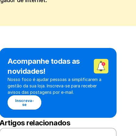
gador de internet.
Acompanhe todas as 
novidades!
Nosso foco é ajudar pessoas a simplificarem a 
gestão da sua loja. Inscreva-se para receber 
avisos das postagens por e-mail.
Inscreva-
se
Artigos relacionados