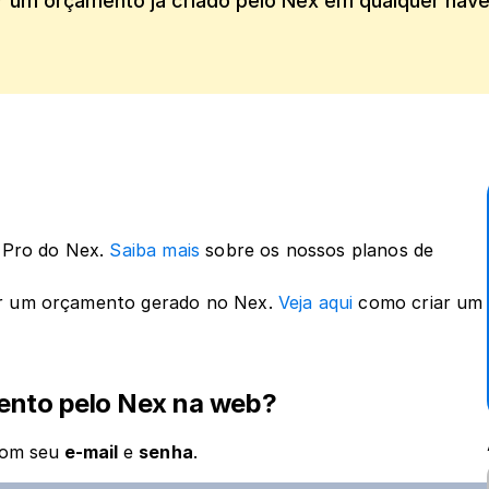
 um orçamento já criado pelo Nex em qualquer nave
 Pro do Nex. 
Saiba mais
 sobre os nossos planos de 
er um orçamento gerado no Nex. 
Veja aqui
 como criar um 
ento pelo Nex na web?
com seu
 e-mail 
e 
senha
.