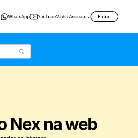
o pelo Nex em qualquer navegador de internet.
s
WhatsApp
YouTube
Minha Assinatura
Entrar
o Nex na web