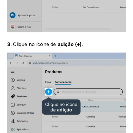
3. 
Clique no ícone de 
adição (+)
.